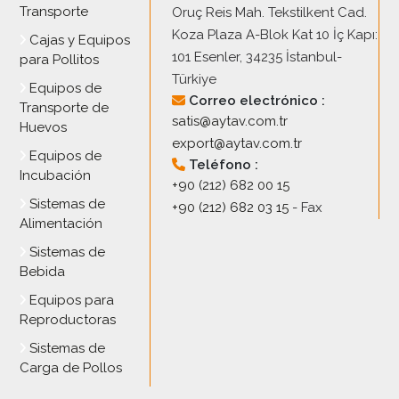
Transporte
Oruç Reis Mah. Tekstilkent Cad.
Koza Plaza A-Blok Kat 10 İç Kapı:
Cajas y Equipos
101 Esenler, 34235 İstanbul-
para Pollitos
Türkiye
Equipos de
Correo electrónico :
Transporte de
satis@aytav.com.tr
Huevos
export@aytav.com.tr
Equipos de
Teléfono :
Incubación
+90 (212) 682 00 15
Sistemas de
+90 (212) 682 03 15
- Fax
Alimentación
Sistemas de
Bebida
Equipos para
Reproductoras
Sistemas de
Carga de Pollos