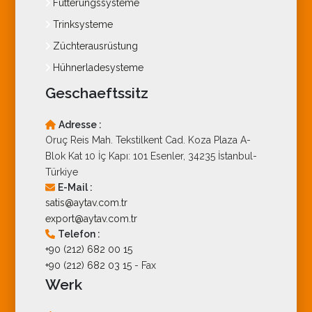
Fütterungssysteme
Trinksysteme
Züchterausrüstung
Hühnerladesysteme
Geschaeftssitz
Adresse :
Oruç Reis Mah. Tekstilkent Cad. Koza Plaza A-
Blok Kat 10 İç Kapı: 101 Esenler, 34235 İstanbul-
Türkiye
E-Mail :
satis@aytav.com.tr
export@aytav.com.tr
Telefon :
+90 (212) 682 00 15
+90 (212) 682 03 15
- Fax
Werk