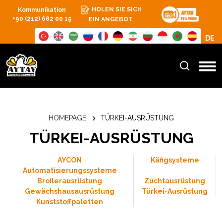
HOLEN SIE SICH
Kommunikation
+90 (212) 682 00 15
EIN ANGEBOT
DE
HOMEPAGE
TÜRKEI-AUSRÜSTUNG
TÜRKEI-AUSRÜSTUNG
AYCON
Käfigsysteme
Automatisierungssysteme
Broilerausrüstung
Zuchtausrüstung
Gewächshausausrüstung
Türkei-Ausrüstung
Kunststoffpaletten