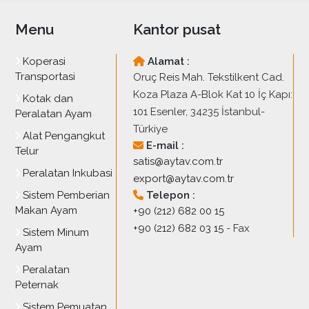
Menu
Kantor pusat
Koperasi
Alamat :
Transportasi
Oruç Reis Mah. Tekstilkent Cad.
Koza Plaza A-Blok Kat 10 İç Kapı:
Kotak dan
101 Esenler, 34235 İstanbul-
Peralatan Ayam
Türkiye
Alat Pengangkut
E-mail :
Telur
satis@aytav.com.tr
Peralatan Inkubasi
export@aytav.com.tr
Sistem Pemberian
Telepon :
Makan Ayam
+90 (212) 682 00 15
+90 (212) 682 03 15
- Fax
Sistem Minum
Ayam
Peralatan
Peternak
Sistem Pemuatan